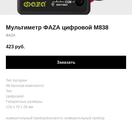
Мультиметр ФАZА цифровой M838
ФАZА
423
руб.
Заказать
Тип батареи
9В Крона(в комплекте)
Тип
Цифровой
Габаритные размеры
126 х 70 х 26 мм
измерительный прибор/изолента: измерительный прибор