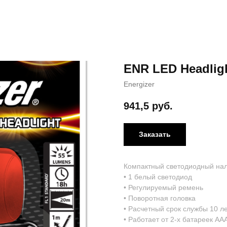
ENR LED Headligh
Energizer
941,5
руб.
Заказать
Компактный светодиодный на
• 1 белый светодиод
• Регулируемый ремень
• Поворотная головка
• Расчетный срок службы 10 л
• Работает от 2-х батареек АА