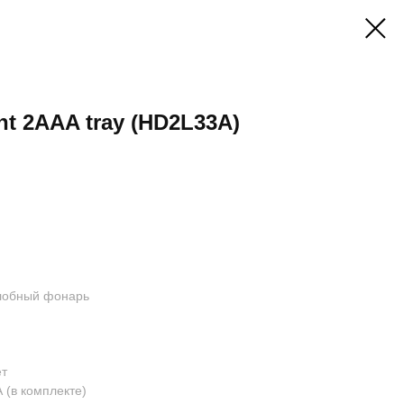
t 2AAA tray (HD2L33A)
лобный фонарь
ет
А (в комплекте)