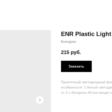
ENR Plastic Light
Energizer
215
руб.
Заказать
Практичный светодиодный фона
особенности: 1 белый светоди
от 2-х батареек AA (не входят 