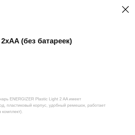
 2xAA (без батареек)
рь ENERGIZER Plastic Light 2 AA имеет
од, пластиковый корпус, удобный ремешок, работает
в комплект).