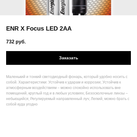
ENR X Focus LED 2AA
732
руб.
Заказать
Маленький и тонкий светодиодный фонарь, который удобно носить с
собой. Характеристики: Устойчив к ударам и коррозии; Устойчив к
атмосферным воздействиям – можно спокойно использовать вне
помещений, круглый год и в любых условиях; Безосколочные линзы –
небьющийся; Регулируемый направленный луч; Легкий, можно брать с
собой куда угодно