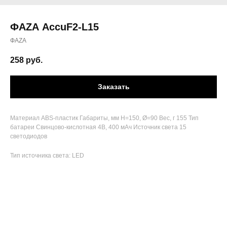
ФАZА AccuF2-L15
ФАZА
258
руб.
Заказать
Материал ABS-пластик Габариты, мм H=150, Ø=90 Вес, г 155 Тип
батареи Свинцово-кислотная 4В, 400 мАч Источник света 15
светодиодов
Тип источника света: LED