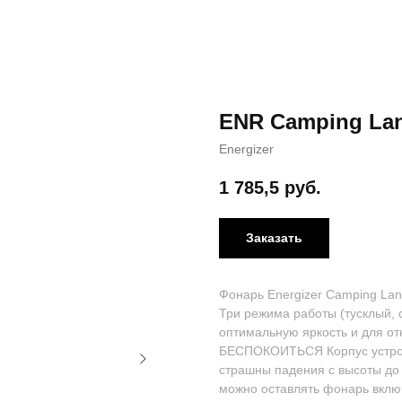
ENR Camping Lan
Energizer
1 785,5
руб.
Заказать
Фонарь Energizer Camping Lan
Три режима работы (тусклый,
оптимальную яркость и для о
БЕСПОКОИТЬСЯ Корпус устройс
страшны падения с высоты до
можно оставлять фонарь вк