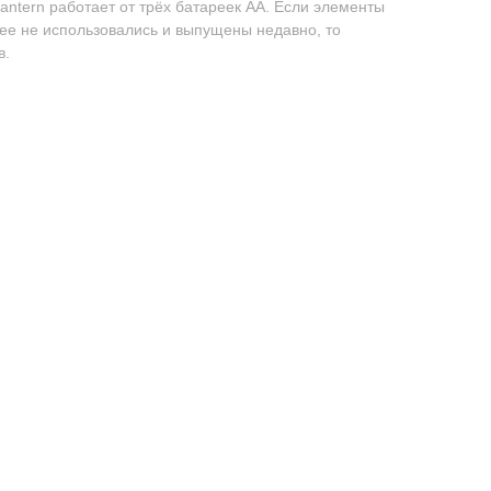
ntern работает от трёх батареек АА. Если элементы
нее не использовались и выпущены недавно, то
в.