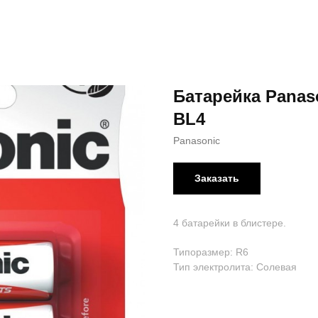
Батарейка Panas
BL4
Panasonic
Заказать
4 батарейки в блистере.
Типоразмер: R6
Тип электролита: Солевая