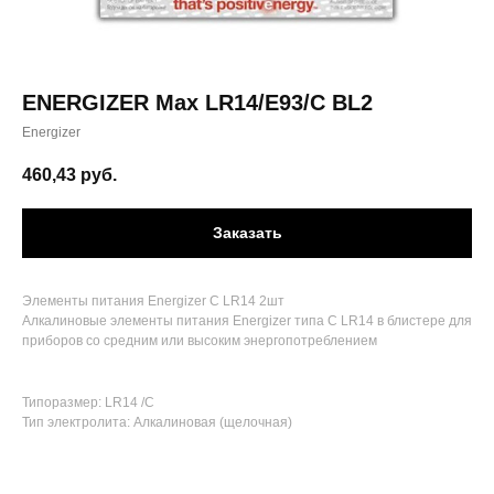
ENERGIZER Max LR14/E93/C BL2
Energizer
460,43
руб.
Заказать
Элементы питания Energizer C LR14 2шт
Алкалиновые элементы питания Energizer типа C LR14 в блистере для
приборов со средним или высоким энергопотреблением
Типоразмер: LR14 /C
Тип электролита: Алкалиновая (щелочная)