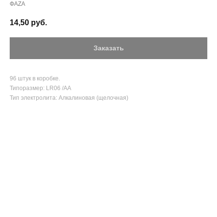
ФАZА
14,50
руб.
Заказать
96 штук в коробке.
Типоразмер: LR06 /AA
Тип электролита: Алкалиновая (щелочная)