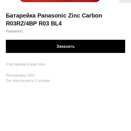
Батарейка Panasonic Zinc Carbon
R03RZ/4BP R03 BL4
Panasonic
Заказать
4 батарейки в блистере.
Типоразмер: R03
Тип электролита: Солевая