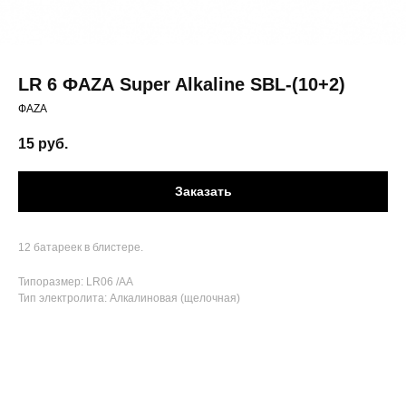
LR 6 ФАZА Super Alkaline SBL-(10+2)
ФАZА
15
руб.
Заказать
12 батареек в блистере.
Типоразмер: LR06 /AA
Тип электролита: Алкалиновая (щелочная)