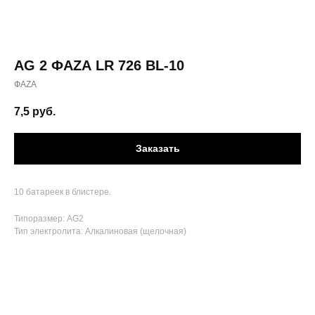
AG 2 ФАZА LR 726 BL-10
ФАZА
7,5
руб.
Заказать
10 батареек в блистере.
Типоразмер: AG2
Тип электролита: Алкалиновая (щелочная)