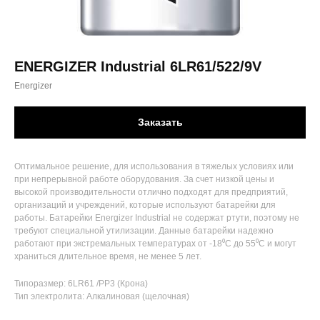
ENERGIZER Industrial 6LR61/522/9V
Energizer
Заказать
Оптимальное решение, для использования в тяжелых условиях или
при непрерывной работе оборудования. За счет низкой цены и
высокой производительности отлично подходят для предприятий,
организаций и учреждений, которые используют батарейки для
работы. Батарейки Energizer Industrial не содержат ртути, поэтому не
требуют специальной утилизации. Данные батарейки надежно
работают при экстремальных температурах от -18⁰С до 55⁰С и могут
храниться длительное время, не менее 5 лет.
Типоразмер: 6LR61 /PP3 (Крона)
Тип электролита: Алкалиновая (щелочная)