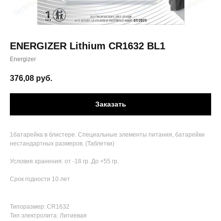
ENERGIZER Lithium CR1632 BL1
Energizer
376,08
руб.
Заказать
1батарейка в блистере. Специальные элементы питания, батарейки
нестандартных размеров. (Таблетки)
Условия хранения: от -18 гр. До +55 гр.
Срок годности 10 лет
Типоразмер: CR1632
Тип электролита: Литиевая