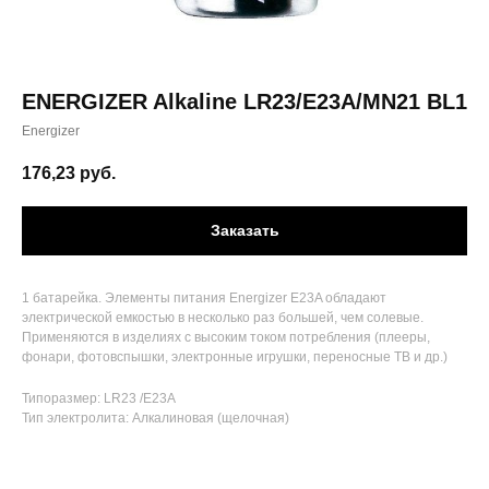
ENERGIZER Alkaline LR23/E23A/MN21 BL1
Energizer
176,23
руб.
Заказать
1 батарейка. Элементы питания Energizer E23A обладают
электрической емкостью в несколько раз большей, чем солевые.
Применяются в изделиях с высоким током потребления (плееры,
фонари, фотовспышки, электронные игрушки, переносные ТВ и др.)
Типоразмер: LR23 /E23A
Тип электролита: Алкалиновая (щелочная)