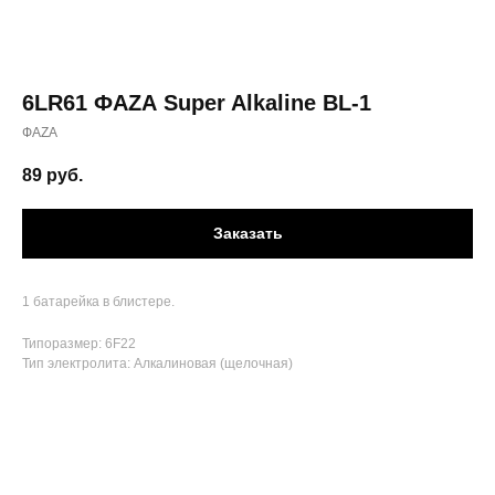
6LR61 ФАZА Super Alkaline BL-1
ФАZА
89
руб.
Заказать
1 батарейка в блистере.
Типоразмер: 6F22
Тип электролита: Алкалиновая (щелочная)