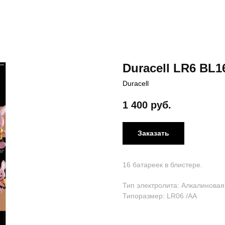
Duracell LR6 BL1
Duracell
1 400
руб.
Заказать
16 батареек в блистере.
Тип электролита: Алкалиновая
Типоразмер: LR06 /AA