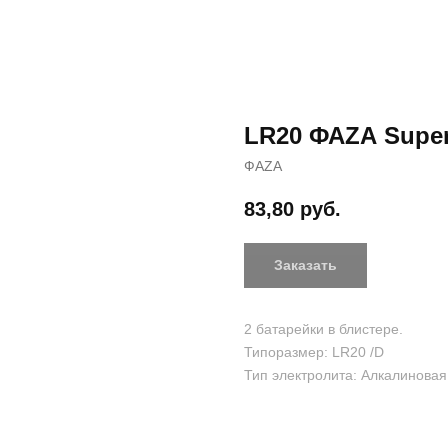
LR20 ФАZА Super 
ФАZА
83,80
руб.
Заказать
2 батарейки в блистере.
Типоразмер: LR20 /D
Тип электролита: Алкалиновая