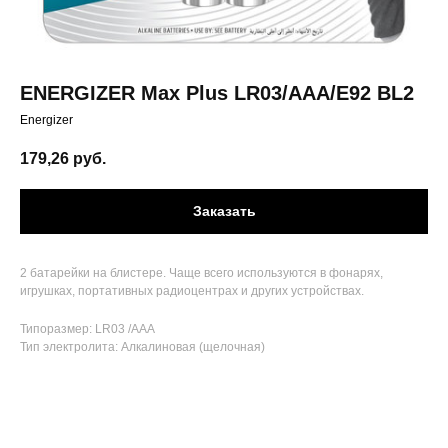
ENERGIZER Max Plus LR03/AAA/E92 BL2
Energizer
179,26
руб.
Заказать
2 батарейки на блистере. Чаще всего используются в фонарях,
игрушках, портативных радиоцентрах и других устройствах.
Типоразмер: LR03 /AAA
Тип электролита: Алкалиновая (щелочная)