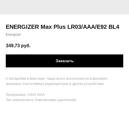
ENERGIZER Max Plus LR03/AAA/E92 BL4
Energizer
349,73
руб.
Заказать
4 батарейки в блистере. Чаще всего используются в фонарях,
игрушках, портативных радиоцентрах и других устройствах.
Типоразмер: LR03 /AAA
Тип электролита: Алкалиновая (щелочная)