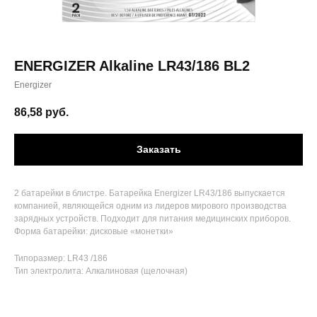
ENERGIZER Alkaline LR43/186 BL2
Energizer
86,58
руб.
Заказать
2 батарейки в блистре. Батарейка Energizer LR43/186 выпускается
компанией, являющейся одним из лидеров мирового производства
зарядных устройств. Подходит для питания медицинских приборов.
Форма батарейки: дисковые «монетки»
Типоразмер: LR43 /186
Тип электролита: Алкалиновая (щелочная)