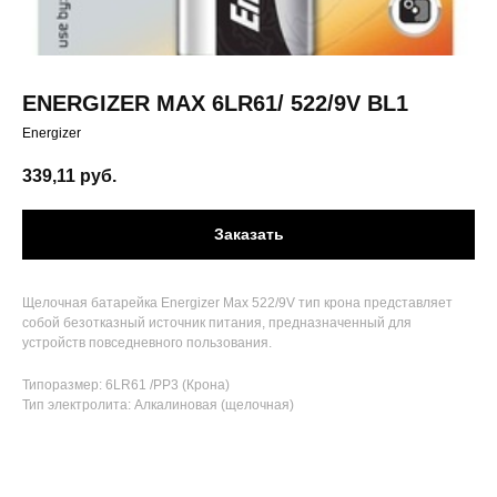
ENERGIZER MAX 6LR61/ 522/9V BL1
Energizer
339,11
руб.
Заказать
Щелочная батарейка Energizer Max 522/9V тип крона представляет
собой безотказный источник питания, предназначенный для
устройств повседневного пользования.
Типоразмер: 6LR61 /PP3 (Крона)
Тип электролита: Алкалиновая (щелочная)