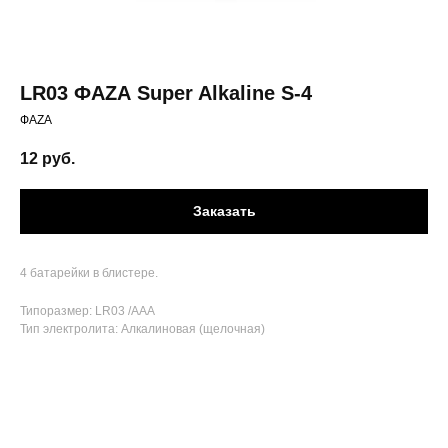
LR03 ФАZА Super Alkaline S-4
ФАZА
12
руб.
Заказать
4 батарейки в блистере.
Типоразмер: LR03 /AAA
Тип электролита: Алкалиновая (щелочная)