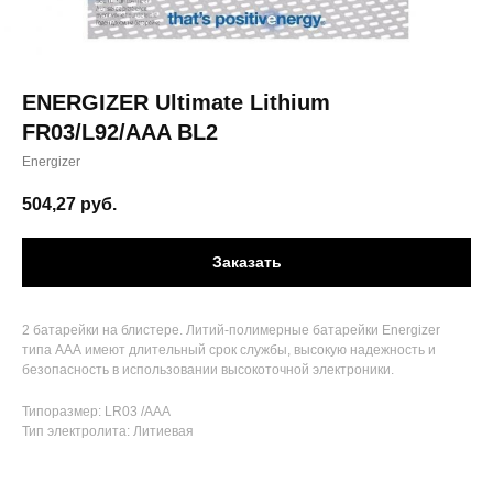
ENERGIZER Ultimate Lithium
FR03/L92/AAA BL2
Energizer
504,27
руб.
Заказать
2 батарейки на блистере. Литий-полимерные батарейки Energizer
типа ААА имеют длительный срок службы, высокую надежность и
безопасность в использовании высокоточной электроники.
Типоразмер: LR03 /AAA
Тип электролита: Литиевая