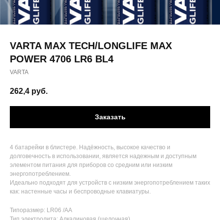
VARTA MAX TECH/LONGLIFE MAX
POWER 4706 LR6 BL4
VARTA
262,4
руб.
Заказать
4 батарейки в блистере. Надёжность, высокое качество и
долговечность в использовании, является надежным и доступным
элементом питания для приборов со средним или низким
энергопотреблением.
Идеально подходят для устройств с низким энергопотреблением таких
как: настенные часы и беспроводные клавиатуры.
Типоразмер: LR06 /AA
Тип электролита: Алкалиновая (щелочная)